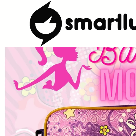
Início
LOJA
Lancheiras e Sacos Térmicos
SmartBag Onthego 