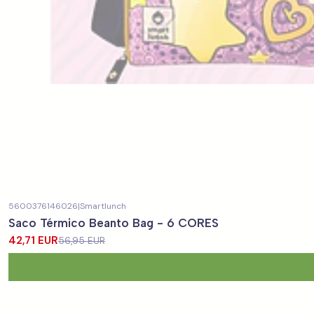
5600376146026
|
Smartlunch
-25%
DESCONTO
Saco Térmico Beanto Bag - 6 CORES
42,71 EUR
56,95 EUR