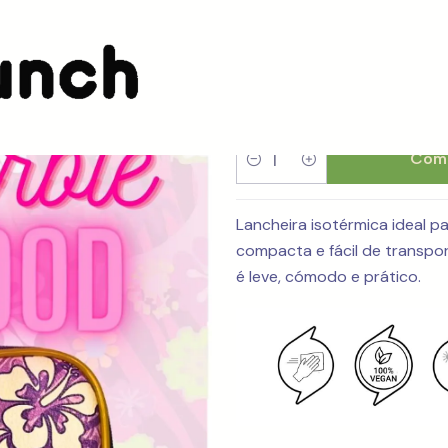
Festa
SmartBag O
Comp
Quantidade
Lancheira isotérmica ideal p
compacta e fácil de transport
é leve, cómodo e prático.