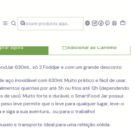
r Termo Inox 630 ml
rar agora
Adicionar ao Carrinho
odJar 630ml... só 2 Foddjar e com um grande desconto
e aço inoxidável com 630ml. Muito prático e fácil de usar.
limentos quentes por até 5h ou frios até 12h (dependendo
 de uso). Muito forte e durável, o SmartFood Jar possui
eso leve permite que o leve para qualquer lugar, leve-o
 e siga a sua aventura... ou para o trabalho!
useio e transporte. Ideal para uma refeição sólida.