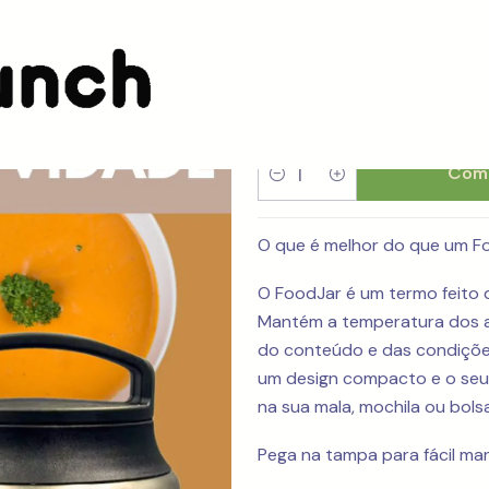
DUO FoodJar Termo Inox 630 ml
DUO FoodJa
Comp
Quantidade
O que é melhor do que um Fo
O FoodJar é um termo feito d
Mantém a temperatura dos a
do conteúdo e das condições
um design compacto e o seu p
na sua mala, mochila ou bolsa
Pega na tampa para fácil man