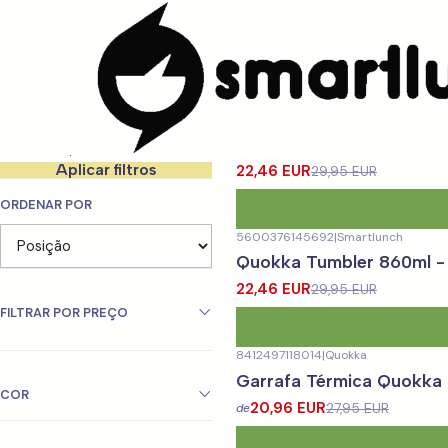
Início
MARCAS
Quokka
Filtrar produtos
8412497400768
|
Quokka
-25%
DESCONTO
Copo de Café Térmico Q
1-12 de 36 produtos
Aplicar filtros
22,46 EUR
29,95 EUR
ORDENAR POR
5600376145692
|
Smartlunch
-25%
DESCONTO
Quokka Tumbler 860ml -
22,46 EUR
29,95 EUR
FILTRAR POR PREÇO
8412497118014
|
Quokka
-25%
DESCONTO
Garrafa Térmica Quokka
Novo
COR
20,96 EUR
27,95 EUR
de