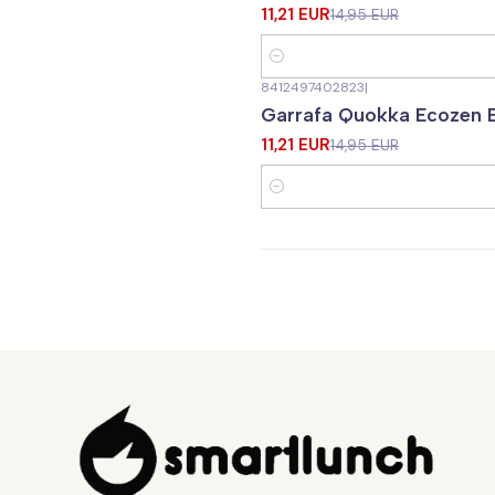
11,21 EUR
14,95 EUR
Quantidade
8412497402823
|
-25%
DESCONTO
Garrafa Quokka Ecozen 
11,21 EUR
14,95 EUR
Quantidade