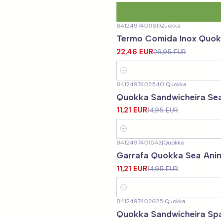
8412497401161
|
Quokka
-25%
DESCONTO
Termo Comida Inox Quokk
22,46 EUR
29,95 EUR
Quantidade
8412497402540
|
Quokka
-25%
DESCONTO
Quokka Sandwicheira Se
11,21 EUR
14,95 EUR
Quantidade
8412497401543
|
Quokka
-25%
DESCONTO
Garrafa Quokka Sea Anim
11,21 EUR
14,95 EUR
Quantidade
8412497402625
|
Quokka
-25%
DESCONTO
Quokka Sandwicheira Sp