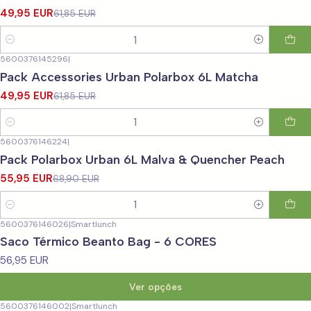
49,95 EUR
61,85 EUR
Quantidade
5600376145296
|
-19%
DESCONTO
Pack Accessories Urban Polarbox 6L Matcha
49,95 EUR
61,85 EUR
Quantidade
5600376146224
|
-19%
DESCONTO
Pack Polarbox Urban 6L Malva & Quencher Peach
55,95 EUR
68,90 EUR
Quantidade
5600376146026
|
Smartlunch
Saco Térmico Beanto Bag - 6 CORES
56,95 EUR
Ver opções
5600376146002
|
Smartlunch