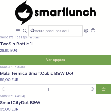
Início
CARACTERISTICAS
Novidades
Novidades
Filtros
5600376145692
|
Smartlunch
TwoSip Bottle 1L
28,95 EUR
Ver opções
5600376147030
|
Mala Térmica SmartCubic B&W Dot
55,00 EUR
Quantidade
5600376147054
|
Não Disponível
SmartCityDot B&W
35,00 EUR