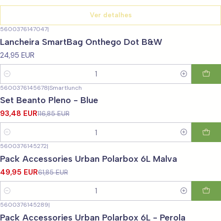
Ver detalhes
5600376147047
|
Lancheira SmartBag Onthego Dot B&W
24,95 EUR
Quantidade
5600376145678
|
Smartlunch
-20%
DESCONTO
Set Beanto Pleno - Blue
93,48 EUR
116,85 EUR
Quantidade
5600376145272
|
-19%
DESCONTO
Pack Accessories Urban Polarbox 6L Malva
49,95 EUR
61,85 EUR
Quantidade
5600376145289
|
-19%
DESCONTO
Pack Accessories Urban Polarbox 6L - Perola