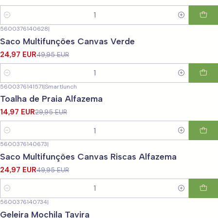
Quantidade
5600376140628
|
-50%
DESCONTO
Saco Multifunções Canvas Verde
24,97 EUR
49,95 EUR
Quantidade
5600376141571
|
Smartlunch
-50%
DESCONTO
Toalha de Praia Alfazema
14,97 EUR
29,95 EUR
Quantidade
5600376140673
|
-50%
DESCONTO
Saco Multifunções Canvas Riscas Alfazema
24,97 EUR
49,95 EUR
Quantidade
5600376140734
|
-50%
DESCONTO
Geleira Mochila Tavira