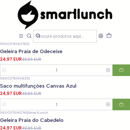
Início
LOJA
Outdoor
Outdoor
Filtros
5600376140765
|
-50%
DESCONTO
Geleira Praia de Odeceixe
24,97 EUR
49,95 EUR
Quantidade
5600376140635
|
-50%
DESCONTO
Saco multifunções Canvas Azul
24,97 EUR
49,95 EUR
Quantidade
5600376140741
|
SmartLunch
-50%
DESCONTO
Geleira Praia do Cabedelo
24,97 EUR
49,95 EUR