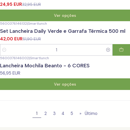
24,95 EUR
32,95 EUR
Ver opções
5600376146132
|
Smartlunch
-19%
DESCONTO
Set Lancheira Daily Verde e Garrafa Térmica 500 ml
42,00 EUR
51,90 EUR
Quantidade
5600376146002
|
Smartlunch
Lancheira Mochila Beanto - 6 CORES
56,95 EUR
Ver opções
1
2
3
4
5
»
Último