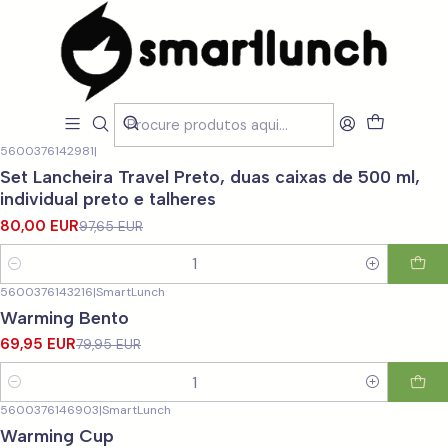
Início
CARACTERISTICAS
Para Homem
Para Homem
Filtros
5600376142981
|
-18%
DESCONTO
Set Lancheira Travel Preto, duas caixas de 500 ml,
individual preto e talheres
80,00 EUR
97,65 EUR
Quantidade
5600376143216
|
SmartLunch
-13%
DESCONTO
Warming Bento
69,95 EUR
79,95 EUR
Quantidade
5600376146903
|
SmartLunch
-20%
DESCONTO
Warming Cup