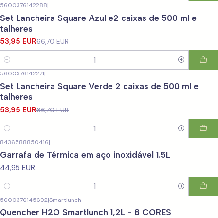
5600376142288
|
-19%
DESCONTO
Set Lancheira Square Azul e2 caixas de 500 ml e
talheres
53,95 EUR
66,70 EUR
Quantidade
5600376142271
|
-19%
DESCONTO
Set Lancheira Square Verde 2 caixas de 500 ml e
talheres
53,95 EUR
66,70 EUR
Quantidade
8436588850416
|
Garrafa de Térmica em aço inoxidável 1.5L
44,95 EUR
Quantidade
5600376145692
|
Smartlunch
-24%
DESCONTO
Quencher H2O Smartlunch 1,2L - 8 CORES