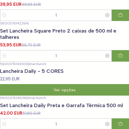
39,95 EUR
49,95 EUR
Quantidade
5600376142264
|
-19%
DESCONTO
Set Lancheira Square Preto 2 caixas de 500 ml e
talheres
53,95 EUR
66,70 EUR
Quantidade
5600376146101
|
Smartlunch
Lancheira Daily - 5 CORES
22,95 EUR
Ver opções
5600376146118
|
Smartlunch
-19%
DESCONTO
Set Lancheira Daily Preta e Garrafa Térmica 500 ml
42,00 EUR
51,90 EUR
Quantidade