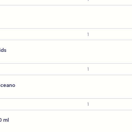
ids
Oceano
0 ml