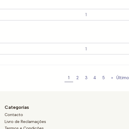
1
2
3
4
5
»
Último
Categorias
Contacto
Livro de Reclamações
Termos e Condições