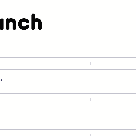
Para Jovens
a