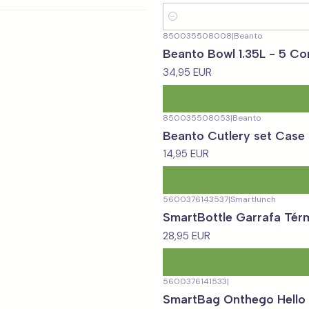
Quantidade
850035508008
|
Beanto
Beanto Bowl 1.35L - 5 Co
34,95 EUR
850035508053
|
Beanto
Beanto Cutlery set Case
14,95 EUR
5600376143537
|
Smartlunch
SmartBottle Garrafa Térm
28,95 EUR
5600376141533
|
SmartBag Onthego Hello K