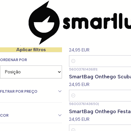
Início
CARACTERISTICAS
Para Jovens
Filtrar produtos
5600376143674
|
SmartBag Onthego Land
1-12 de 58 produtos
Aplicar filtros
24,95 EUR
ORDENAR POR
Quantidade
5600376143681
|
SmartBag Onthego Scub
24,95 EUR
FILTRAR POR PREÇO
Quantidade
5600376143650
|
SmartBag Onthego Festa
COR
24,95 EUR