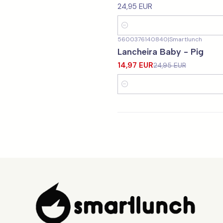
24,95 EUR
Quantidade
5600376140840
|
Smartlunch
-40%
DESCONTO
Lancheira Baby - Pig
14,97 EUR
24,95 EUR
Quantidade