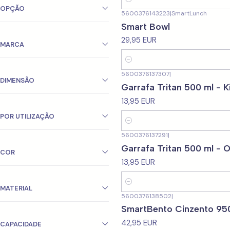
Quantidade
OPÇÃO
5600376143223
|
SmartLunch
Smart Bowl
29,95 EUR
MARCA
Quantidade
5600376137307
|
DIMENSÃO
Garrafa Tritan 500 ml - K
13,95 EUR
POR UTILIZAÇÃO
Quantidade
5600376137291
|
Garrafa Tritan 500 ml - 
COR
13,95 EUR
Quantidade
MATERIAL
5600376138502
|
SmartBento Cinzento 95
42,95 EUR
CAPACIDADE