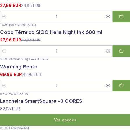
27,96 EUR
39,95 EUR
Quantidade
7630135601587
|
SIGG
-30%
DESCONTO
Copo Térmico SIGG Helia Night Ink 600 ml
27,96 EUR
39,95 EUR
Quantidade
5600376143216
|
SmartLunch
-13%
DESCONTO
Warming Bento
69,95 EUR
79,95 EUR
Quantidade
5600376143353
|
Lancheira SmartSquare -3 CORES
32,95 EUR
Ver opções
5600376133446
|