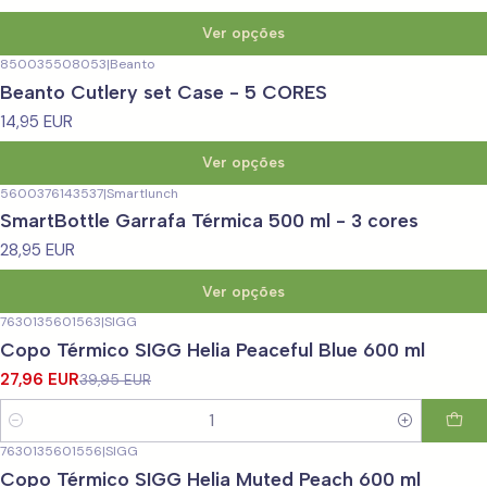
Ver opções
850035508053
|
Beanto
Beanto Cutlery set Case - 5 CORES
14,95 EUR
Ver opções
5600376143537
|
Smartlunch
SmartBottle Garrafa Térmica 500 ml - 3 cores
28,95 EUR
Ver opções
7630135601563
|
SIGG
-30%
DESCONTO
Copo Térmico SIGG Helia Peaceful Blue 600 ml
27,96 EUR
39,95 EUR
Quantidade
7630135601556
|
SIGG
-30%
DESCONTO
Copo Térmico SIGG Helia Muted Peach 600 ml