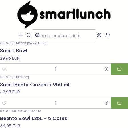
Início
CARACTERISTICAS
Por Utilização
Por Utilização
Filtros
5600376143223
|
SmartLunch
Smart Bowl
29,95 EUR
Quantidade
5600376138502
|
SmartBento Cinzento 950 ml
42,95 EUR
Quantidade
850035508008
|
Beanto
Beanto Bowl 1.35L - 5 Cores
34,95 EUR