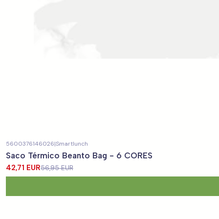
5600376146026
|
Smartlunch
-25%
DESCONTO
Saco Térmico Beanto Bag - 6 CORES
42,71 EUR
56,95 EUR