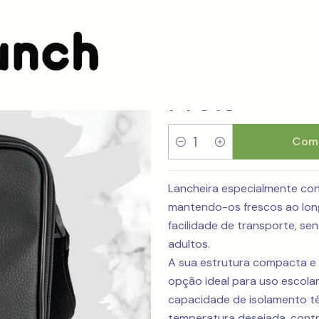
sbody
Lancheira SmartBag Onthego Preto
Lancheira 
Preto
Comp
Quantidade
Lancheira especialmente conc
mantendo-os frescos ao long
facilidade de transporte, s
adultos.
A sua estrutura compacta e
opção ideal para uso escolar,
capacidade de isolamento t
temperatura desejada, contr