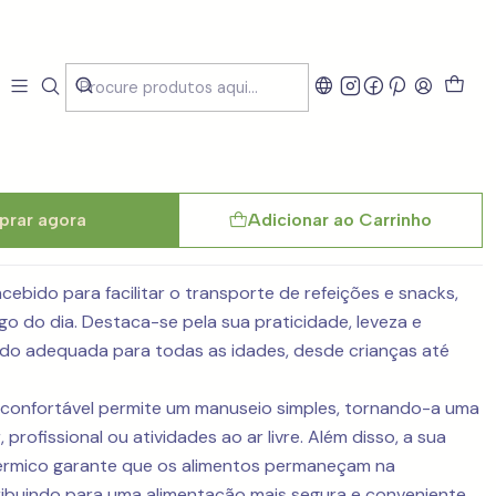
SmartBag Onthego
rar agora
Adicionar ao Carrinho
ebido para facilitar o transporte de refeições e snacks,
o do dia. Destaca-se pela sua praticidade, leveza e
endo adequada para todas as idades, desde crianças até
 confortável permite um manuseio simples, tornando-a uma
 profissional ou atividades ao ar livre. Além disso, a sua
érmico garante que os alimentos permaneçam na
ibuindo para uma alimentação mais segura e conveniente.