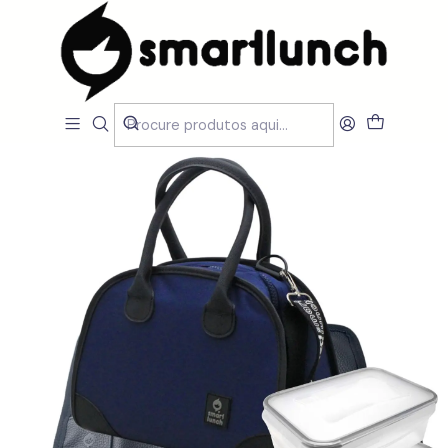
Início
CARACTERISTICAS
Por Utilização
Sacos Isótermicos de mão
Set Lancheira Eve Azul, 2 caixas 550 ml e individual