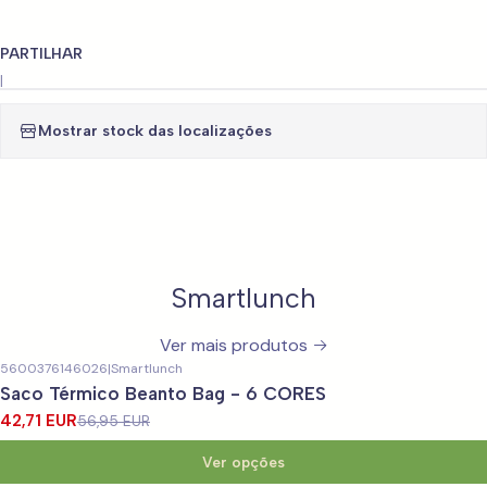
PARTILHAR
|
Mostrar stock das localizações
Smartlunch
Ver mais produtos
5600376146026
|
Smartlunch
-25%
DESCONTO
Saco Térmico Beanto Bag - 6 CORES
42,71 EUR
56,95 EUR
Ver opções