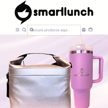
Início
CARACTERISTICAS
Novidades
Pack Cubic OldPink & Quencher Fushia