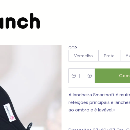
mão
Lancheira Soft - 3 CORES
Lancheira 
COR
Vermelho
Preto
Az
Comp
Quantidade
A lancheira Smartsoft é muit
refeições principais e lanch
ao ombro e é lavável.•