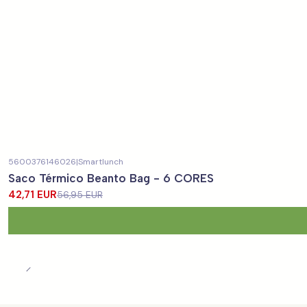
5600376146026
|
Smartlunch
-25%
DESCONTO
Saco Térmico Beanto Bag - 6 CORES
42,71 EUR
56,95 EUR