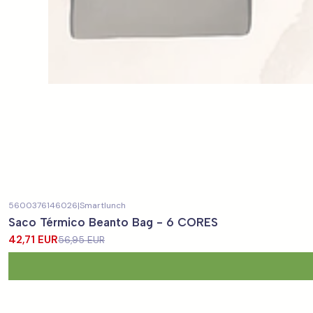
5600376146026
|
Smartlunch
-25%
DESCONTO
Saco Térmico Beanto Bag - 6 CORES
42,71 EUR
56,95 EUR