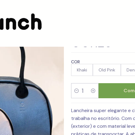
mão
Lancheira SmartEve Vintage - 3 CORES
Lancheira 
CORES
COR
Khaki
Old Pink
Den
Comp
Quantidade
Lancheira super elegante e c
trabalha no escritório. Com 
(exterior) e com material lev
práticas de transportar. A a