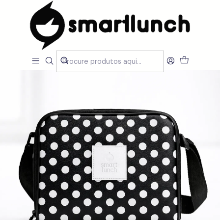
Início
CARACTERISTICAS
Por Utilização
Lancheira Ombro/Crossbody
Lancheira SmartBag Onthego Dot B&W