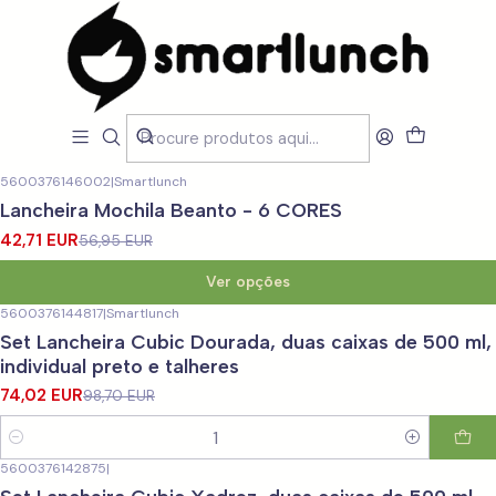
Início
CARACTERISTICAS
Por Utilização
Sacos Isótermicos de mão
Sacos Isótermicos de mão
Filtros
5600376146002
|
Smartlunch
-25%
DESCONTO
Lancheira Mochila Beanto - 6 CORES
42,71 EUR
56,95 EUR
Ver opções
5600376144817
|
Smartlunch
-25%
DESCONTO
Set Lancheira Cubic Dourada, duas caixas de 500 ml,
individual preto e talheres
74,02 EUR
98,70 EUR
Quantidade
5600376142875
|
-25%
DESCONTO