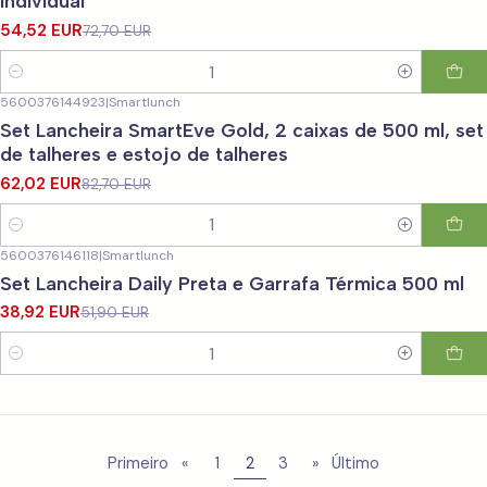
individual
54,52 EUR
72,70 EUR
Quantidade
5600376144923
|
Smartlunch
-25%
DESCONTO
Set Lancheira SmartEve Gold, 2 caixas de 500 ml, set
de talheres e estojo de talheres
62,02 EUR
82,70 EUR
Quantidade
5600376146118
|
Smartlunch
-25%
DESCONTO
Set Lancheira Daily Preta e Garrafa Térmica 500 ml
38,92 EUR
51,90 EUR
Quantidade
Primeiro
«
1
2
3
»
Último