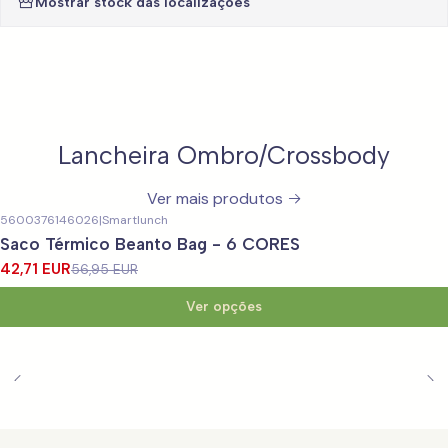
Mostrar stock das localizações
Lancheira Ombro/Crossbody
Ver mais produtos
5600376146026
|
Smartlunch
-25%
DESCONTO
Saco Térmico Beanto Bag - 6 CORES
42,71 EUR
56,95 EUR
Ver opções