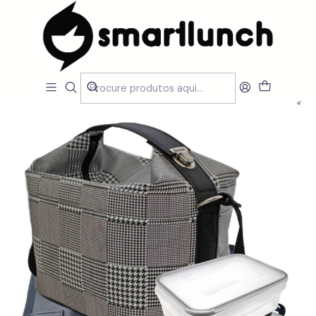
Início
CARACTERISTICAS
Por Utilização
Sacos Isótermicos de mão
Set Lancheira Cubic Xadrez, duas caixas de 500 ml, individual
preto e talheres