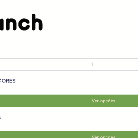
mão
Sacos Isótermicos de mã
o Extra
 CORES
Ver opções
S
Ver opções