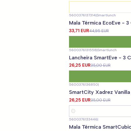
5600376137314
|
Smartlunch
-25%
DESCONTO
Mala Térmica EcoEve - 
33,71 EUR
44,95 EUR
5600376131558
|
Smartlunch
-25%
DESCONTO
Lancheira SmartEve - 3
26,25 EUR
35,00 EUR
5600376136850
|
-25%
DESCONTO
SmartCity Xadrez Vanilla
26,25 EUR
35,00 EUR
Quantidade
5600376133446
|
-25%
DESCONTO
Mala Térmica SmartCubi