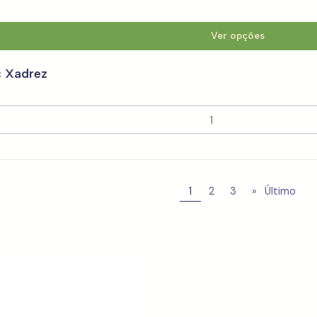
Ver opções
c Xadrez
1
2
3
»
Último