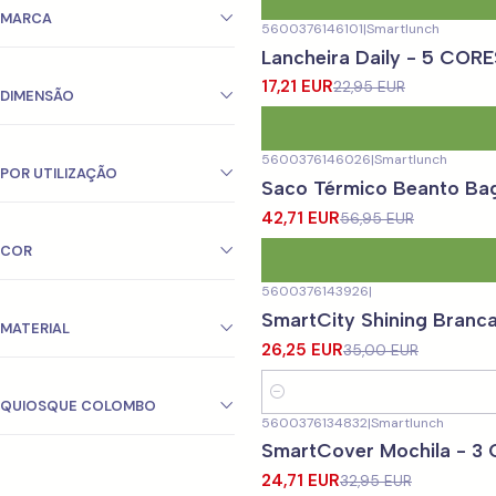
MARCA
5600376146101
|
Smartlunch
-25%
DESCONTO
Lancheira Daily - 5 COR
17,21 EUR
22,95 EUR
DIMENSÃO
5600376146026
|
Smartlunch
-25%
DESCONTO
POR UTILIZAÇÃO
Saco Térmico Beanto Ba
42,71 EUR
56,95 EUR
COR
5600376143926
|
-25%
DESCONTO
SmartCity Shining Branc
MATERIAL
26,25 EUR
35,00 EUR
Quantidade
QUIOSQUE COLOMBO
5600376134832
|
Smartlunch
-25%
DESCONTO
SmartCover Mochila - 3
Não Disponível
24,71 EUR
32,95 EUR