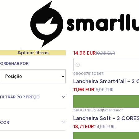
Início
CARACTERISTICAS
Por Utilização
Sacos Isótermicos de 
Filtrar produtos
5600376143230
|
-25%
DESCONTO
Lancheira Smart4'all Pret
1-12 de 35 produtos
Aplicar filtros
14,96 EUR
19,95 EUR
ORDENAR POR
Quantidade
5600376130667
|
-25%
DESCONTO
Lancheira Smart4'all - 3
11,96 EUR
15,95 EUR
FILTRAR POR PREÇO
5600376135143
|
Smartlunch
-25%
DESCONTO
Lancheira Soft - 3 CORE
COR
18,71 EUR
24,95 EUR