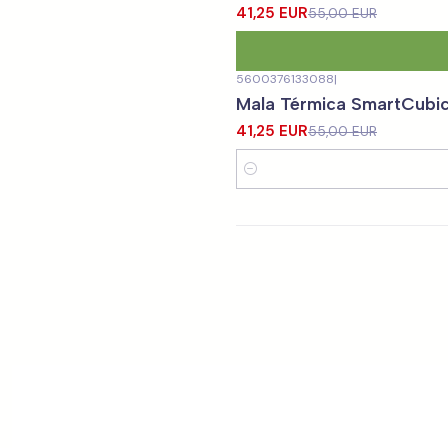
41,25 EUR
55,00 EUR
5600376133088
|
-25%
DESCONTO
Mala Térmica SmartCubi
41,25 EUR
55,00 EUR
Quantidade