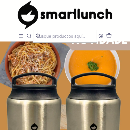
Inicio
CARACTERISTICAS
Por Utilização
Manter Temperatura
DUO FoodJar Termo Inox 630 ml