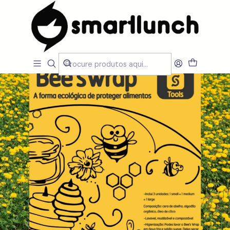
Início
LOJA
Acessórios
Bee's Wrap - conserve os seus alimentos (Pack de 3)