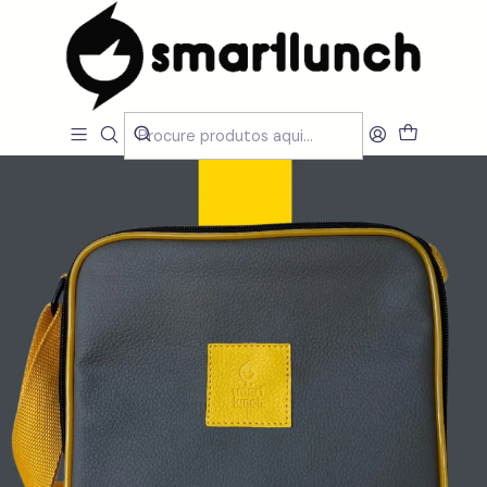
Início
CARACTERISTICAS
Por Utilização
Lancheira Ombro/Crossbody
SmartBag Onthego Gray