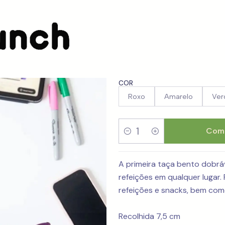
Beanto Bowl 1.35L - 5 Cores
Beanto Bow
COR
Roxo
Amarelo
Ver
Comp
Quantidade
A primeira taça bento dobrá
refeições em qualquer lugar
refeições e snacks, bem com
Recolhida 7,5 cm