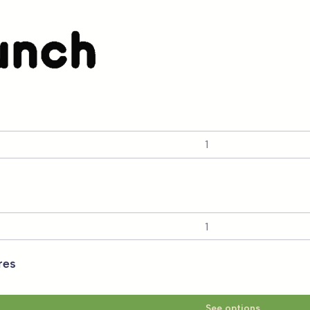
Por Utilização
res
See options