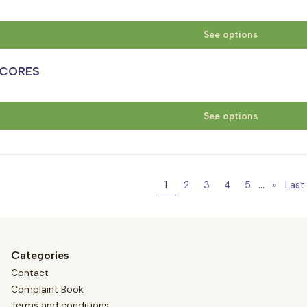
See options
3 CORES
See options
...
1
2
3
4
5
»
Last
Categories
Contact
Complaint Book
Terms and conditions