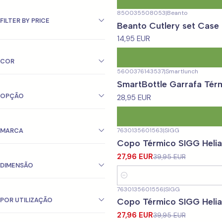
850035508053
|
Beanto
FILTER BY PRICE
Beanto Cutlery set Case
14,95 EUR
COR
5600376143537
|
Smartlunch
SmartBottle Garrafa Térm
OPÇÃO
28,95 EUR
7630135601563
|
SIGG
MARCA
-30%
OFF
Copo Térmico SIGG Helia
27,96 EUR
39,95 EUR
DIMENSÃO
Quantity
7630135601556
|
SIGG
-30%
OFF
POR UTILIZAÇÃO
Copo Térmico SIGG Helia
27,96 EUR
39,95 EUR