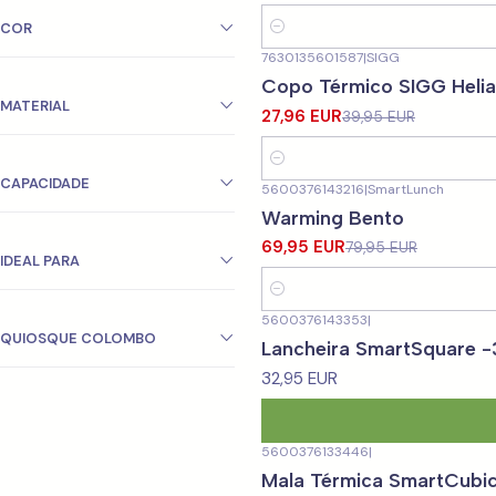
COR
Quantity
7630135601587
|
SIGG
-30%
OFF
Copo Térmico SIGG Helia 
MATERIAL
27,96 EUR
39,95 EUR
Quantity
CAPACIDADE
5600376143216
|
SmartLunch
-13%
OFF
Warming Bento
69,95 EUR
79,95 EUR
IDEAL PARA
Quantity
5600376143353
|
QUIOSQUE COLOMBO
Lancheira SmartSquare 
32,95 EUR
5600376133446
|
Mala Térmica SmartCubi