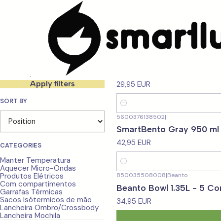
Home
CARACTERISTICAS
Por Utilização
Filter products
5600376143223
|
SmartLunch
Smart Bowl
1-12 of 111 products
Apply filters
29,95 EUR
SORT BY
Quantity
5600376138502
|
SmartBento Gray 950 ml
42,95 EUR
CATEGORIES
Manter Temperatura
Quantity
Aquecer Micro-Ondas
Produtos Elétricos
850035508008
|
Beanto
Com compartimentos
Beanto Bowl 1.35L - 5 Co
Garrafas Térmicas
Sacos Isótermicos de mão
34,95 EUR
Lancheira Ombro/Crossbody
Lancheira Mochila