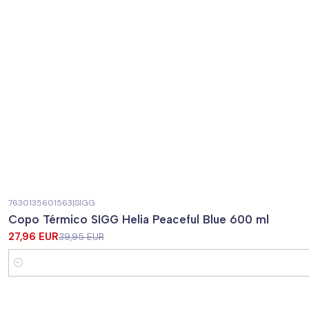
7630135601563
|
SIGG
-30%
DESCONTO
Copo Térmico SIGG Helia Peaceful Blue 600 ml
27,96 EUR
39,95 EUR
Quantidade