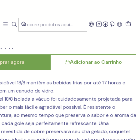
co SIGG Helia Muted
 ml
rar agora
Adicionar ao Carrinho
xidável 18/8 mantém as bebidas frias por até 17 horas e
com um canudo de vidro.
l 18/8 isolada a vácuo foi cuidadosamente projetada para
er o mais fácil e agradável possível. É resistente o
entura, ao mesmo tempo que preserva o sabor e o aroma da
 cada gole seja perfeitamente refrescante. Uma
revestida de cobre preservará seu chá gelado, coquetel
ura ideal e garantirá que a parede externa da caneca não