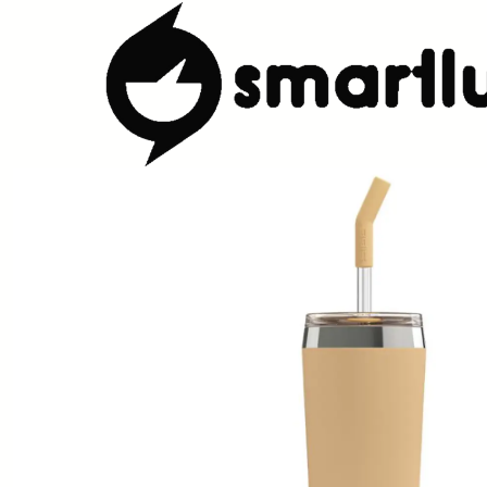
Início
Loja
Levar Bebida
Térmicas
Copo Térmico SIGG Helia