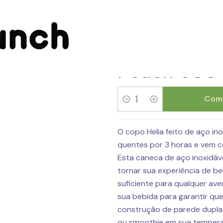
 Muted Peach 600 ml
Copo Térmi
Peach 600
Comp
Quantidade
O copo Helia feito de aço ino
quentes por 3 horas e vem 
Esta caneca de aço inoxidáve
tornar sua experiência de beb
suficiente para qualquer av
sua bebida para garantir que
construção de parede dupla 
ou smoothie em sua temperat