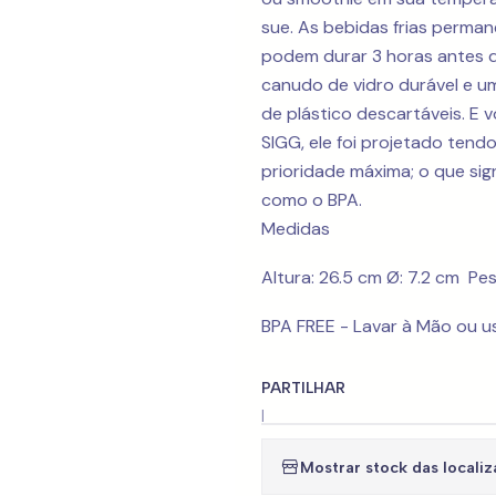
sue. As bebidas frias perma
podem durar 3 horas antes d
canudo de vidro durável e u
de plástico descartáveis. E
SIGG, ele foi projetado tend
prioridade máxima; o que sign
como o BPA.
Medidas
Altura: 26.5 cm Ø: 7.2 cm Pe
BPA FREE - Lavar à Mão ou u
PARTILHAR
|
Mostrar stock das locali