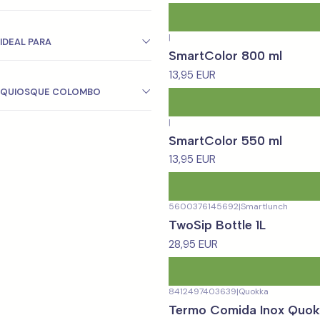
|
IDEAL PARA
SmartColor 800 ml
13,95 EUR
QUIOSQUE COLOMBO
|
SmartColor 550 ml
13,95 EUR
5600376145692
|
Smartlunch
TwoSip Bottle 1L
28,95 EUR
8412497403639
|
Quokka
Termo Comida Inox Quok