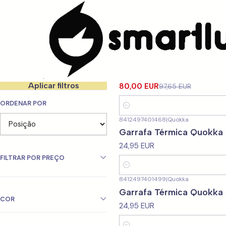
Início
CARACTERISTICAS
Para Homem
Filtrar produtos
5600376142998
|
-18%
DESCONTO
Set Lancheira Travel Xadr
37-48 de 53 produtos
Aplicar filtros
80,00 EUR
97,65 EUR
ORDENAR POR
Quantidade
8412497401468
|
Quokka
Garrafa Térmica Quokka 
24,95 EUR
FILTRAR POR PREÇO
Quantidade
8412497401499
|
Quokka
Garrafa Térmica Quokka 
COR
24,95 EUR