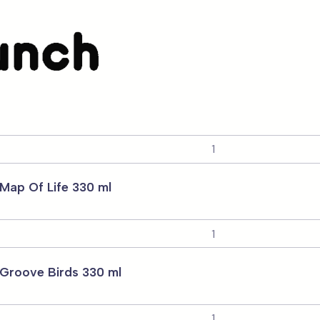
Para Homem
ez, duas caixas de 500 ml, individual preto e talheres
Map Of Life 330 ml
Groove Birds 330 ml