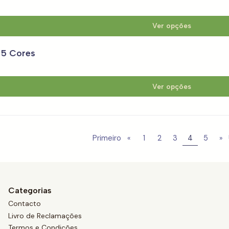
Ver opções
 5 Cores
Ver opções
Primeiro
«
1
2
3
4
5
»
Categorias
Contacto
Livro de Reclamações
Termos e Condições