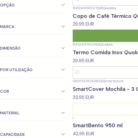
Quantidade
OPÇÃO
8412497400768
|
Quokka
Copo de Café Térmico Q
29,95 EUR
MARCA
8412497401161
|
Quokka
DIMENSÃO
Termo Comida Inox Quokk
29,95 EUR
POR UTILIZAÇÃO
Quantidade
5600376134832
|
Smartlunch
Não Disponível
SmartCover Mochila - 3
COR
32,95 EUR
MATERIAL
|
SmartBento 950 ml
42,95 EUR
CAPACIDADE