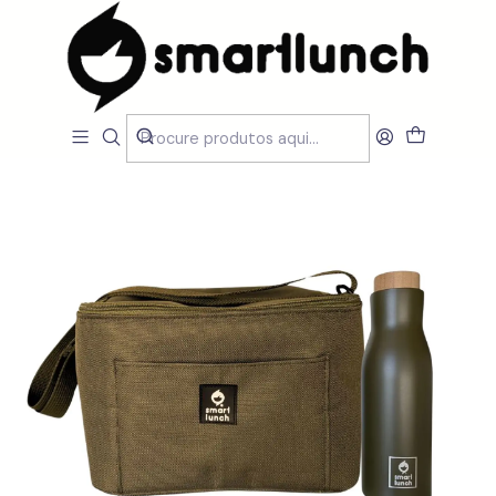
Início
CARACTERISTICAS
Por Utilização
Garrafas Térmicas
Set Lancheira Daily Verde e Garrafa Térmica 500 ml