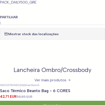
PACK_DAILY500_GRE
PARTILHAR
|
Mostrar stock das localizações
Lancheira Ombro/Crossbody
Ver mais produtos
5600376146026
|
Smartlunch
-25%
DESCONTO
Saco Térmico Beanto Bag - 6 CORES
42,71 EUR
56,95 EUR