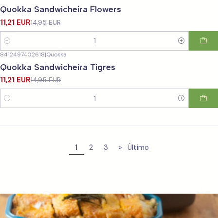
-25%
DESCONTO
Quokka Sandwicheira Flowers
11,21 EUR
14,95 EUR
Quantidade
8412497402618
|
Quokka
-25%
DESCONTO
Quokka Sandwicheira Tigres
11,21 EUR
14,95 EUR
Quantidade
1
2
3
»
Último