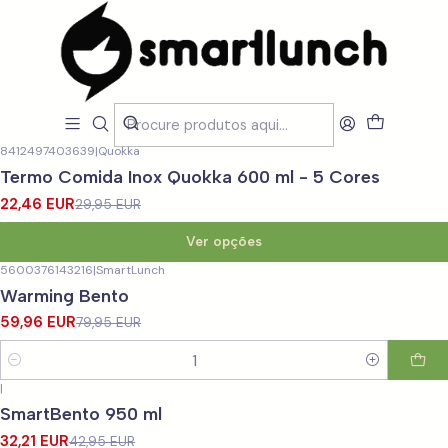
Início
LOJA
Marmitas Lancheiras
Marmitas Lancheiras
Filtros
8412497403639
|
Quokka
-25%
DESCONTO
Termo Comida Inox Quokka 600 ml - 5 Cores
22,46 EUR
29,95 EUR
Ver opções
5600376143216
|
SmartLunch
-25%
DESCONTO
Warming Bento
59,96 EUR
79,95 EUR
Quantidade
|
-25%
DESCONTO
SmartBento 950 ml
32,21 EUR
42,95 EUR