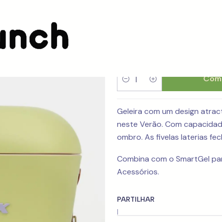
Geleira Po
Comp
Quantidade
Geleira com um design atract
neste Verão. Com capacidade 
ombro. As fivelas laterias f
Combina com o SmartGel para 
Acessórios.
PARTILHAR
|