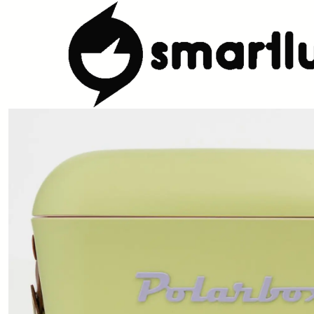
Início
Loja
Outdoor
Geleiras
Geleira PolarBox Lima Pop 20 L