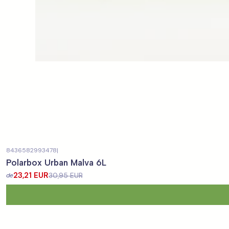
8436582993478
|
-25%
DESCONTO
Polarbox Urban Malva 6L
23,21 EUR
30,95 EUR
de