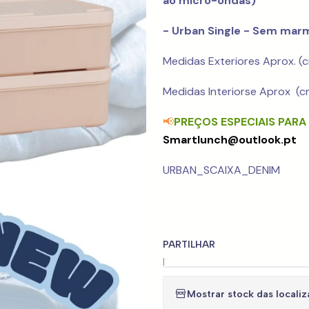
ao micro-ondas)
- Urban Single - Sem mar
Medidas Exteriores Aprox. (cm
Medidas Interiorse Aprox (cm
📢
PREÇOS ESPECIAIS PAR
Smartlunch@outlook.pt
URBAN_SCAIXA_DENIM
PARTILHAR
|
Mostrar stock das locali