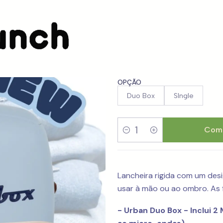
sbody
Polarbox Urban Denim 6L
Polarbox U
OPÇÃO
Duo Box
SIngle
Comp
Quantidade
Lancheira rigida com um desi
usar à mão ou ao ombro. As f
- Urban Duo Box - Inclui 