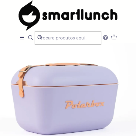
Início
Loja
Outdoor
Geleiras
Geleira PolarBox Alfazema 20 L