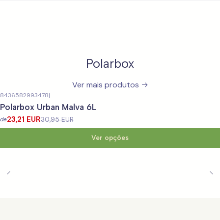
Polarbox
Ver mais produtos
8436582993478
|
-25%
DESCONTO
Polarbox Urban Malva 6L
23,21 EUR
30,95 EUR
de
Ver opções