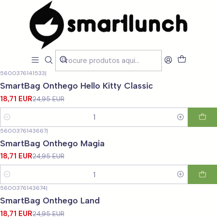
Início
CARACTERISTICAS
Para Criança
Para Criança
Filtros
5600376141533
|
-25%
DESCONTO
SmartBag Onthego Hello Kitty Classic
18,71 EUR
24,95 EUR
Quantidade
5600376143667
|
-25%
DESCONTO
SmartBag Onthego Magia
18,71 EUR
24,95 EUR
Quantidade
5600376143674
|
-25%
DESCONTO
SmartBag Onthego Land
18,71 EUR
24,95 EUR