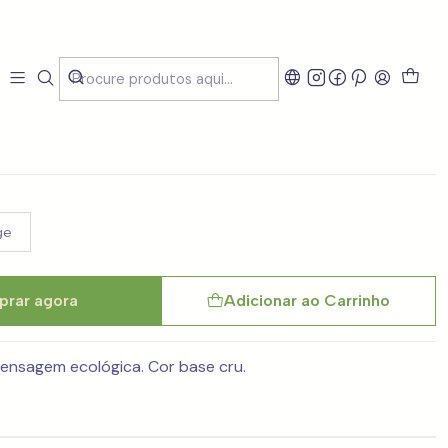
Planet Step in a Right
ge
rar agora
Adicionar ao Carrinho
ensagem ecológica. Cor base cru.