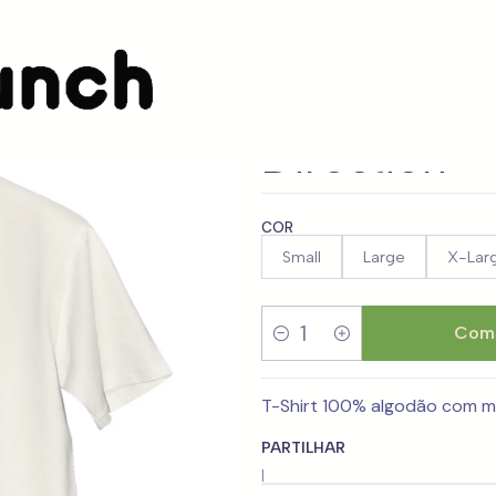
tion
T-shirt My 
Direction
COR
Small
Large
X-Lar
Comp
Quantidade
T-Shirt 100% algodão com m
PARTILHAR
|