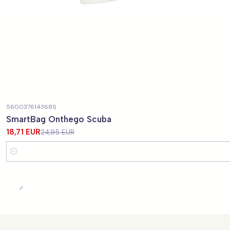
5600376143681
|
-25%
DESCONTO
SmartBag Onthego Scuba
18,71 EUR
24,95 EUR
Quantidade