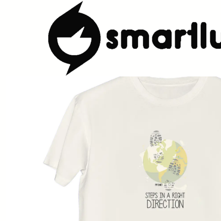
Início
Loja
Promoções
T-shirt My Planet Step in a Right Direc