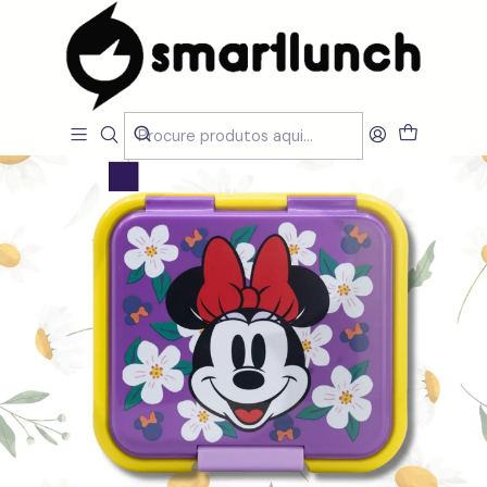
Início
LOJA
Marmitas Lancheiras
Sanduicheira Minnie