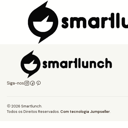
Início
Tem uma loja e quer vender produtos SmartLunch?
Tem uma loja
Siga-nos
2026 Smartlunch.
Todos os Direitos Reservados.
Com tecnologia Jumpseller
.