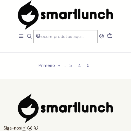
Início
CARACTERISTICAS
Novidades
Novidades
Filtros
...
Primeiro
«
3
4
5
Siga-nos