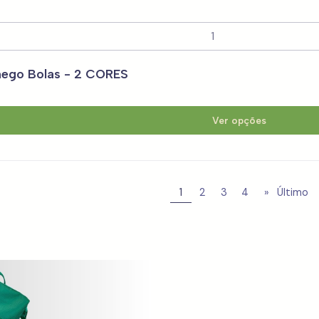
hego Bolas - 2 CORES
Ver opções
1
2
3
4
»
Último