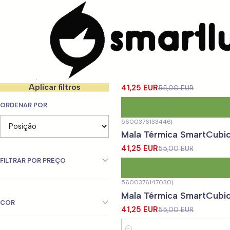
Início
LOJA
Lancheiras e Sacos Térmicos
La
Filtrar produtos
|
smartlunch
-25%
DESCONTO
Mala Térmica SmartCubic
1-12 de 46 produtos
Aplicar filtros
41,25 EUR
55,00 EUR
ORDENAR POR
5600376133446
|
-25%
DESCONTO
Mala Térmica SmartCubi
41,25 EUR
55,00 EUR
FILTRAR POR PREÇO
5600376147030
|
-25%
DESCONTO
Mala Térmica SmartCubi
COR
41,25 EUR
55,00 EUR