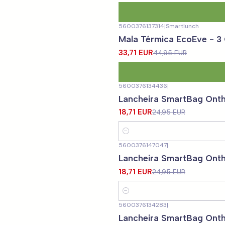
5600376137314
|
Smartlunch
-25%
DESCONTO
Mala Térmica EcoEve - 
33,71 EUR
44,95 EUR
5600376134436
|
-25%
DESCONTO
Lancheira SmartBag Ont
18,71 EUR
24,95 EUR
Quantidade
5600376147047
|
-25%
DESCONTO
Lancheira SmartBag On
18,71 EUR
24,95 EUR
Quantidade
5600376134283
|
-25%
DESCONTO
Lancheira SmartBag Ont