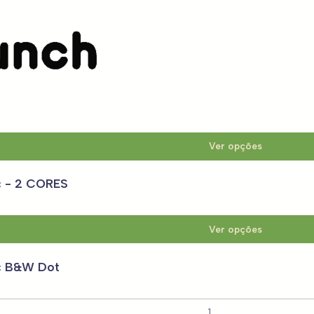
ncheiras e Sacos Térmi
 Vintage - 3 cores
Ver opções
c - 2 CORES
Ver opções
c B&W Dot