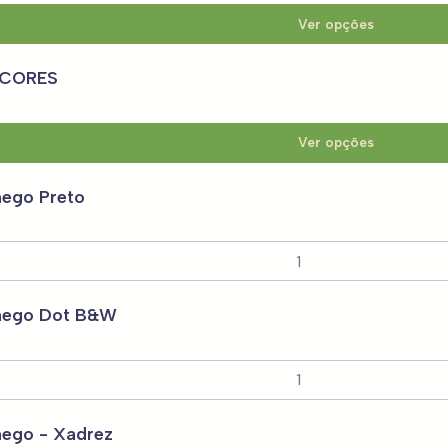
Ver opções
3 CORES
Ver opções
hego Preto
thego Dot B&W
hego - Xadrez