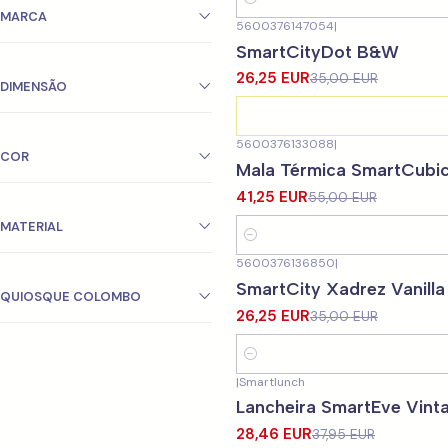
Quantidade
MARCA
5600376147054
|
-25%
DESCONTO
SmartCityDot B&W
Não Disponível
26,25 EUR
35,00 EUR
DIMENSÃO
5600376133088
|
-25%
DESCONTO
COR
Mala Térmica SmartCubi
41,25 EUR
55,00 EUR
MATERIAL
Quantidade
5600376136850
|
-25%
DESCONTO
SmartCity Xadrez Vanilla
QUIOSQUE COLOMBO
26,25 EUR
35,00 EUR
Quantidade
|
Smartlunch
-25%
DESCONTO
Lancheira SmartEve Vint
28,46 EUR
37,95 EUR