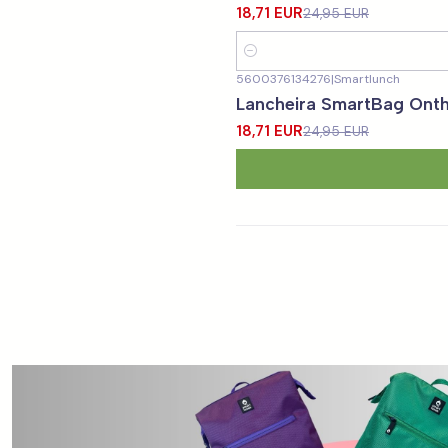
18,71 EUR
24,95 EUR
Quantidade
5600376134276
|
Smartlunch
-25%
DESCONTO
Lancheira SmartBag Ont
18,71 EUR
24,95 EUR