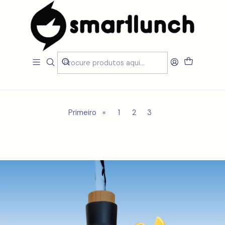
Início
LOJA
Garrafas
Garrafas
Filtros
Primeiro
«
1
2
3