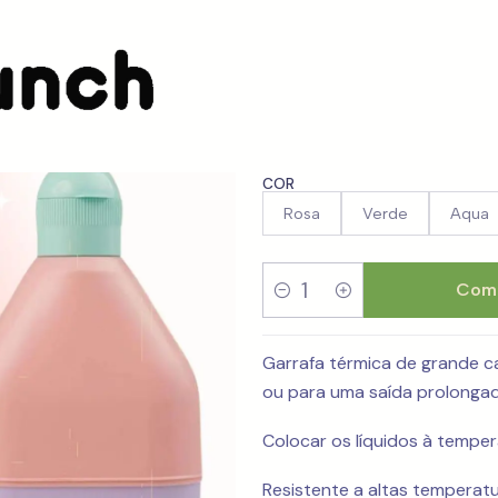
arrafa Térmica HidraFresh 1L
Garrafa Tér
COR
Rosa
Verde
Aqua
Comp
Quantidade
Garrafa térmica de grande ca
ou para uma saída prolongada
Colocar os líquidos à tempe
Resistente a altas temperat