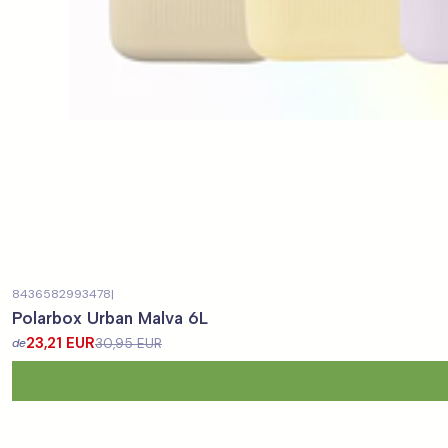
8436582993478
|
-25%
DESCONTO
Polarbox Urban Malva 6L
23,21 EUR
30,95 EUR
de