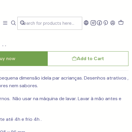
x Quokka Whim Grove
ml
uy now
Add to Cart
pequena dimensão idela par acrianças. Desenhos atrativos ,
ores nem sabores.
rnos. Não usar na máquina de lavar. Lavar à mão antes e
 até 4h e frio 4h .