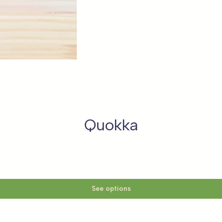
Quokka
See options