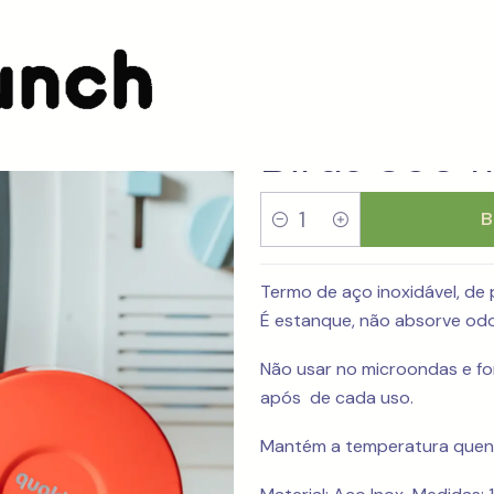
Termo inox Quokka Whim Grove Birds 360 ml
Termo ino
Birds 360 
B
Quantity
Termo de aço inoxidável, de 
É estanque, não absorve od
Não usar no microondas e fo
após de cada uso.
Mantém a temperatura quente