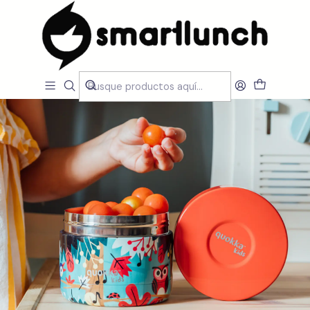
Inicio
CARACTERISTICAS
Por Utilização
Manter Temperatura
Termo inox Quokka Whim Grove Birds 360 ml