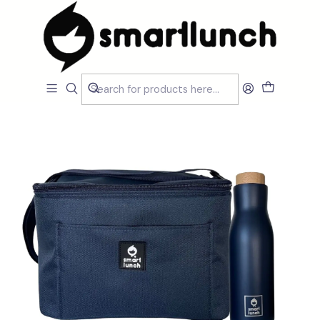
Home
CARACTERISTICAS
Por Utilização
Garrafas Térmicas
Set Lancheira Daily Azul e Garrafa Térmica 500 ml