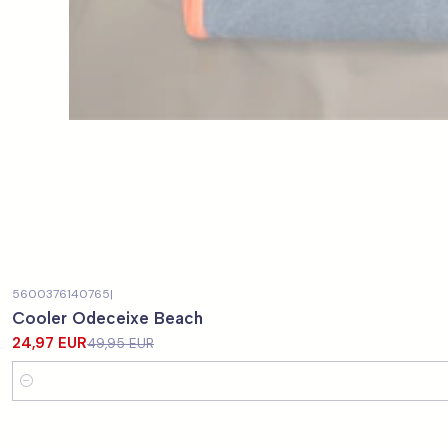
5600376140765
|
-50%
OFF
Cooler Odeceixe Beach
24,97 EUR
49,95 EUR
Quantity