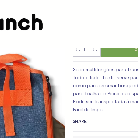
Saco multi
B
Quantity
Saco multifunções para tran
todo o lado. Tanto serve par
como para arrumar brinque
para toalha de Picnic ou esp
Pode ser transportada à mã
Fácil de limpar
SHARE
|