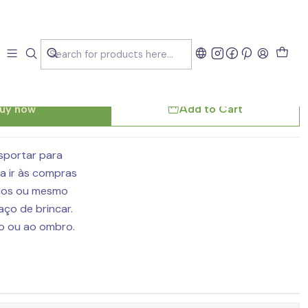
funções Canvas Azul
uy now
Add to Cart
sportar para
a ir às compras
dos ou mesmo
aço de brincar.
o ou ao ombro.