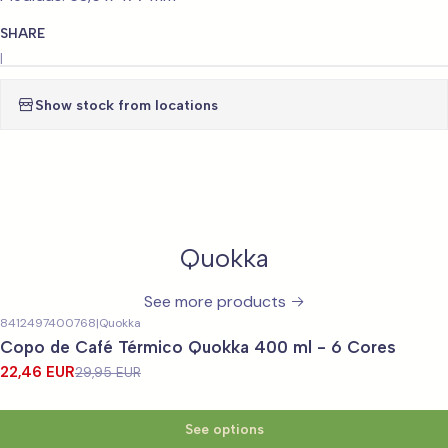
SHARE
|
Show stock from locations
Quokka
See more products
8412497400768
|
Quokka
-25%
OFF
Copo de Café Térmico Quokka 400 ml - 6 Cores
22,46 EUR
29,95 EUR
See options