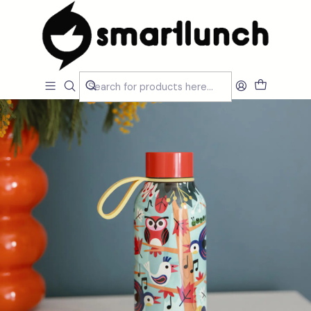
Home
CARACTERISTICAS
Por Utilização
Manter Temperatura
Garrafa Térmica Quokka Groove Birds 330 ml