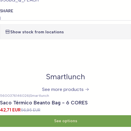
SHARE
|
Show stock from locations
Smartlunch
See more products
5600376146026
|
Smartlunch
-25%
OFF
Saco Térmico Beanto Bag - 6 CORES
42,71 EUR
56,95 EUR
See options