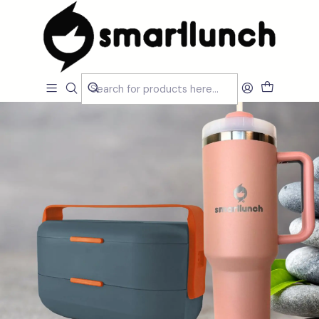
Home
CARACTERISTICAS
Por Utilização
Aquecer Micro-Ondas
Set Copo Térmico Beje e Marmita Bento Azul Cinza