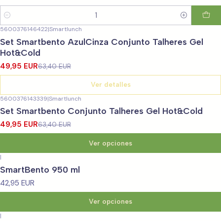
Cantidad
5600376146422
|
Smartlunch
-21%
OFF
Set Smartbento AzulCinza Conjunto Talheres Gel
No disponible
Hot&Cold
49,95 EUR
63,40 EUR
Ver detalles
5600376143339
|
Smartlunch
-21%
OFF
Set Smartbento Conjunto Talheres Gel Hot&Cold
49,95 EUR
63,40 EUR
Ver opciones
|
SmartBento 950 ml
42,95 EUR
Ver opciones
|