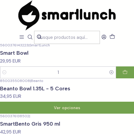
Inicio
CARACTERISTICAS
Por Utilização
Com compartimentos
Com compartimentos
Filtros
5600376143223
|
SmartLunch
Smart Bowl
29,95 EUR
Cantidad
850035508008
|
Beanto
Beanto Bowl 1.35L - 5 Cores
34,95 EUR
Ver opciones
5600376138502
|
SmartBento Gris 950 ml
42,95 EUR