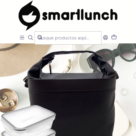
Inicio
CARACTERISTICAS
Por Utilização
Sacos Isótermicos de mão
Set Lunch Bag Cubic Black con acessórios