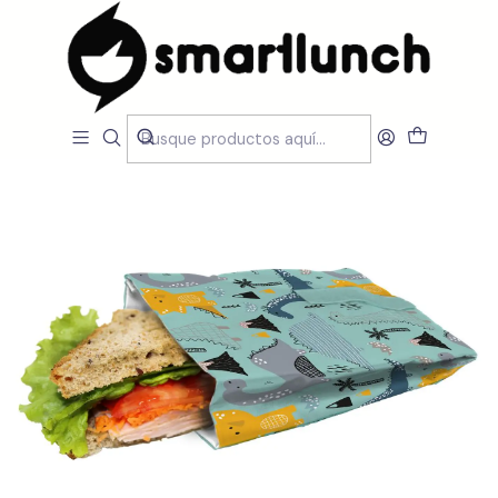
Inicio
LOJA
Acessórios
Saco de Sanduíche Reutilizável Dinosauros