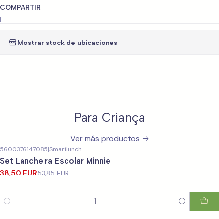
COMPARTIR
|
Mostrar stock de ubicaciones
Para Criança
Ver más productos
5600376147085
|
Smartlunch
-29%
OFF
Set Lancheira Escolar Minnie
38,50 EUR
53,85 EUR
Cantidad