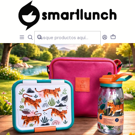
Inicio
CARACTERISTICAS
Por Utilização
Com compartimentos
Pack Lancheira Rosa com Sandwicheira e Garrafa Kids Tigre