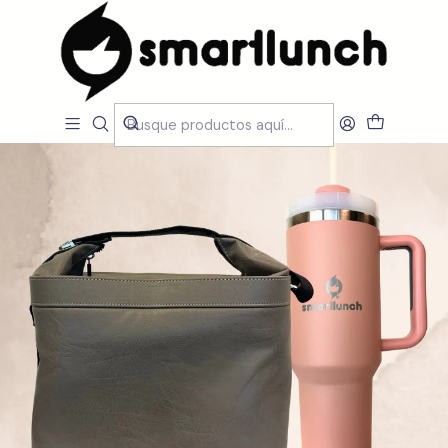
Inicio
CARACTERISTICAS
Novidades
Pack Cubic Khaki & Quencher Peach