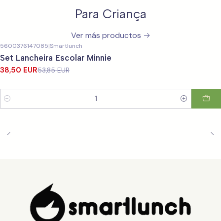
Para Criança
Ver más productos
5600376147085
|
Smartlunch
-29%
OFF
Set Lancheira Escolar Minnie
38,50 EUR
53,85 EUR
Cantidad