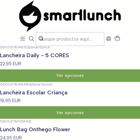
Inicio
LOJA
Lancheiras e Sacos Térmicos
Lancheiras e Sacos Térmicos
Filtros
5600376146101
|
Smartlunch
Lancheira Daily - 5 CORES
22,95 EUR
Ver opciones
5600376146484
|
Smartlunch
Lancheira Escolar Criança
19,95 EUR
Ver opciones
5600376143643
|
Lunch Bag Onthego Flower
24,95 EUR