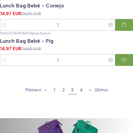
-40%
OFF
Lunch Bag Bebé - Conejo
14,97 EUR
24,95 EUR
Cantidad
5600376140840
|
Smartlunch
-40%
OFF
Lunch Bag Bebé - Pig
14,97 EUR
24,95 EUR
Cantidad
Primero
«
1
2
3
4
»
Último